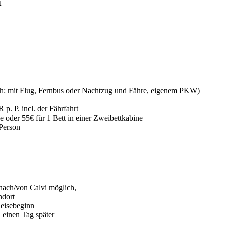
t
lich: mit Flug, Fernbus oder Nachtzug und Fähre, eigenem PKW)
p. P. incl. der Fährfahrt
e oder 55€ für 1 Bett in einer Zweibettkabine
Person
 nach/von Calvi möglich,
ndort
Reisebeginn
 einen Tag später