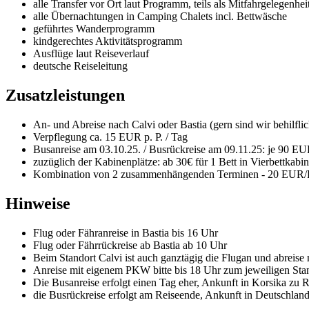
alle Transfer vor Ort laut Programm, teils als Mitfahrgelegenhei
alle Übernachtungen in Camping Chalets incl. Bettwäsche
geführtes Wanderprogramm
kindgerechtes Aktivitätsprogramm
Ausflüge laut Reiseverlauf
deutsche Reiseleitung
Zusatzleistungen
An- und Abreise nach Calvi oder Bastia (gern sind wir behilf
Verpflegung ca. 15 EUR p. P. / Tag
Busanreise am 03.10.25. / Busrückreise am 09.11.25: je 90 EUR 
zuzüglich der Kabinenplätze: ab 30€ für 1 Bett in Vierbettkabin
Kombination von 2 zusammenhängenden Terminen - 20 EUR/
Hinweise
Flug oder Fähranreise in Bastia bis 16 Uhr
Flug oder Fährrückreise ab Bastia ab 10 Uhr
Beim Standort Calvi ist auch ganztägig die Flugan und abreise
Anreise mit eigenem PKW bitte bis 18 Uhr zum jeweiligen Sta
Die Busanreise erfolgt einen Tag eher, Ankunft in Korsika zu 
die Busrückreise erfolgt am Reiseende, Ankunft in Deutschland