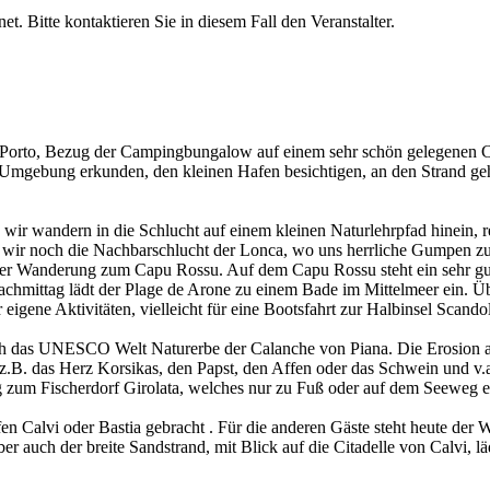
et. Bitte kontaktieren Sie in diesem Fall den Veranstalter.
 Porto, Bezug der Campingbungalow auf einem sehr schön gelegenen C
en Umgebung erkunden, den kleinen Hafen besichtigen, an den Strand ge
wir wandern in die Schlucht auf einem kleinen Naturlehrpfad hinein, r
n wir noch die Nachbarschlucht der Lonca, wo uns herrliche Gumpen z
er Wanderung zum Capu Rossu. Auf dem Capu Rossu steht ein sehr gu
chmittag lädt der Plage de Arone zu einem Bade im Mittelmeer ein. Ü
gene Aktivitäten, vielleicht für eine Bootsfahrt zur Halbinsel Scandol
rch das UNESCO Welt Naturerbe der Calanche von Piana. Die Erosion 
z.B. das Herz Korsikas, den Papst, den Affen oder das Schwein und v.
zum Fischerdorf Girolata, welches nur zu Fuß oder auf dem Seeweg erre
Calvi oder Bastia gebracht . Für die anderen Gäste steht heute der Wec
ber auch der breite Sandstrand, mit Blick auf die Citadelle von Calvi