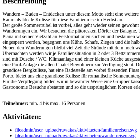
Beschreibung
Wandern – Baden – Entdecken unter diesem Motto steht eine weitere E
Raum als Ideale Kulisse für diese Familienreise im Herbst an.
Der große Sommertrubel ist vorbei, alles geht wieder seinen gewohnt
Wanderungen ein. Wir besuchen die pittoresken Dörfer der Balagne, b
Piana mit seiner Vielzahl an Felsformationen suchen und bestaunen w
eingesperrt werden, begegnen uns Kühe, Schafe, Ziegen und die ha
Neben den Wanderungen bleibt viel Zeit die Strände mit dem noch w
Übernachten werden wir je Familiensituation in 2 oder 3 Bettzimmer
sind mit Dusche / WC, Klimaanlage und einer kleinen Küche ausgesta
eine Pool-Anlage die allen Chalet Bewohnern zur Verfügung steht. De
grandiose Bergkulisse, hat eine Badestelle am vorbei fliesenden Fl
Porto, bietet uns eine grandiose Kulisse für romantische Sonnenunter
Für die Verpflegung bilden wir in bewährter Weise eine Gruppenkass
Gastronomie Besuche abstatten und so die ursprünglichen Korsen erl
Teilnehmer:
min. 4 bis max. 16 Personen
Aktivitäten:
fileadmin/user_upload/rawakas/aktivitaeten/familienreisen.svg
fileadmin/user_upload/rawakas/aktivitaeten/wanderreisen.svg