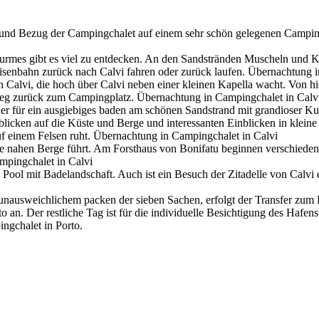
r und Bezug der Campingchalet auf einem sehr schön gelegenen Campin
urmes gibt es viel zu entdecken. An den Sandstränden Muscheln und K
isenbahn zurück nach Calvi fahren oder zurück laufen. Übernachtung i
 Calvi, die hoch über Calvi neben einer kleinen Kapella wacht. Von hi
Weg zurück zum Campingplatz. Übernachtung in Campingchalet in Cal
der für ein ausgiebiges baden am schönen Sandstrand mit grandioser Ku
icken auf die Küste und Berge und interessanten Einblicken in klein
f einem Felsen ruht. Übernachtung in Campingchalet in Calvi
e nahen Berge führt. Am Forsthaus von Bonifatu beginnen verschied
pingchalet in Calvi
 Pool mit Badelandschaft. Auch ist ein Besuch der Zitadelle von Calvi
ausweichlichem packen der sieben Sachen, erfolgt der Transfer zum F
 an. Der restliche Tag ist für die individuelle Besichtigung des Hafens
ngchalet in Porto.