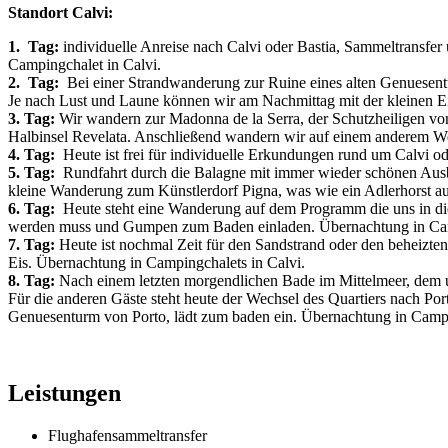
Standort Calvi:
1. Tag:
individuelle Anreise nach Calvi oder Bastia, Sammeltransfe
Campingchalet in Calvi.
2. Tag:
Bei einer Strandwanderung zur Ruine eines alten Genuesent
Je nach Lust und Laune können wir am Nachmittag mit der kleinen E
3. Tag:
Wir wandern zur Madonna de la Serra, der Schutzheiligen von
Halbinsel Revelata. Anschließend wandern wir auf einem anderem 
4. Tag:
Heute ist frei für individuelle Erkundungen rund um Calvi o
5. Tag:
Rundfahrt durch die Balagne mit immer wieder schönen Ausbl
kleine Wanderung zum Künstlerdorf Pigna, was wie ein Adlerhorst au
6. Tag:
Heute steht eine Wanderung auf dem Programm die uns in di
werden muss und Gumpen zum Baden einladen. Übernachtung in Cam
7. Tag:
Heute ist nochmal Zeit für den Sandstrand oder den beheizten
Eis. Übernachtung in Campingchalets in Calvi.
8. Tag:
Nach einem letzten morgendlichen Bade im Mittelmeer, dem un
Für die anderen Gäste steht heute der Wechsel des Quartiers nach Porto
Genuesenturm von Porto, lädt zum baden ein. Übernachtung in Campi
Leistungen
Flughafensammeltransfer