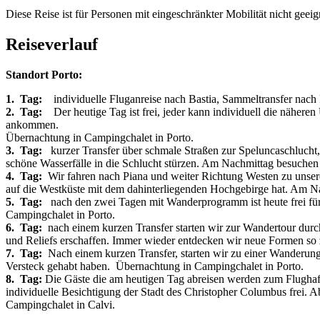
Diese Reise ist für Personen mit eingeschränkter Mobilität nicht geeign
Reiseverlauf
Standort Porto:
1. Tag:
individuelle Fluganreise nach Bastia, Sammeltransfer nach
2. Tag:
Der heutige Tag ist frei, jeder kann individuell die näher
ankommen.
Übernachtung in Campingchalet in Porto.
3. Tag:
kurzer Transfer über schmale Straßen zur Speluncaschlucht, 
schöne Wasserfälle in die Schlucht stürzen. Am Nachmittag besuche
4. Tag:
Wir fahren nach Piana und weiter Richtung Westen zu unser
auf die Westküste mit dem dahinterliegenden Hochgebirge hat. Am Na
5. Tag:
nach den zwei Tagen mit Wanderprogramm ist heute frei für ei
Campingchalet in Porto.
6. Tag:
nach einem kurzen Transfer starten wir zur Wandertour du
und Reliefs erschaffen. Immer wieder entdecken wir neue Formen so 
7. Tag:
Nach einem kurzen Transfer, starten wir zu einer Wanderung 
Versteck gehabt haben. Übernachtung in Campingchalet in Porto.
8. Tag:
Die Gäste die am heutigen Tag abreisen werden zum Flughafen 
individuelle Besichtigung der Stadt des Christopher Columbus frei. A
Campingchalet in Calvi.