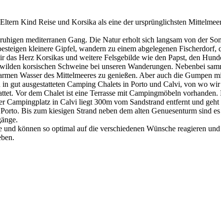
ltern Kind Reise und Korsika als eine der ursprünglichsten Mittelmeer
 ruhigen mediterranen Gang. Die Natur erholt sich langsam von der So
esteigen kleinere Gipfel, wandern zu einem abgelegenen Fischerdorf, d
ir das Herz Korsikas und weitere Felsgebilde wie den Papst, den Hund
lbwilden korsischen Schweine bei unseren Wanderungen. Nebenbei sam
armen Wasser des Mittelmeeres zu genießen. Aber auch die Gumpen mit
n in gut ausgestatteten Camping Chalets in Porto und Calvi, von wo w
ttet. Vor dem Chalet ist eine Terrasse mit Campingmöbeln vorhanden. 
r Campingplatz in Calvi liegt 300m vom Sandstrand entfernt und geht f
uss Porto. Bis zum kiesigen Strand neben dem alten Genuesenturm sind
gänge.
e und können so optimal auf die verschiedenen Wünsche reagieren und
eben.