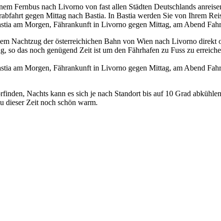
einem Fernbus nach Livorno von fast allen Städten Deutschlands anrei
abfahrt gegen Mittag nach Bastia. In Bastia werden Sie von Ihrem Reis
 Bastia am Morgen, Fährankunft in Livorno gegen Mittag, am Abend Fah
dem Nachtzug der österreichichen Bahn von Wien nach Livorno direkt
, so das noch genügend Zeit ist um den Fährhafen zu Fuss zu erreiche
 Bastia am Morgen, Fährankunft in Livorno gegen Mittag, am Abend Fah
inden, Nachts kann es sich je nach Standort bis auf 10 Grad abkühlen. 
zu dieser Zeit noch schön warm.