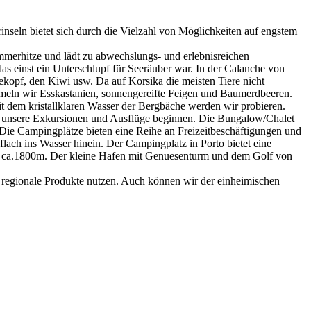
inseln bietet sich durch die Vielzahl von Möglichkeiten auf engstem
mmerhitze und lädt zu abwechslungs- und erlebnisreichen
as einst ein Unterschlupf für Seeräuber war. In der Calanche von
ekopf, den Kiwi usw. Da auf Korsika die meisten Tiere nicht
meln wir Esskastanien, sonnengereifte Feigen und Baumerdbeeren.
 dem kristallklaren Wasser der Bergbäche werden wir probieren.
ir unsere Exkursionen und Ausflüge beginnen. Die Bungalow/Chalet
Die Campingplätze bieten eine Reihe an Freizeitbeschäftigungen und
lach ins Wasser hinein. Der Campingplatz in Porto bietet eine
 es ca.1800m. Der kleine Hafen mit Genuesenturm und dem Golf von
 regionale Produkte nutzen. Auch können wir der einheimischen