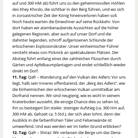
auf und 300 HM ab) führt uns zu den geheimnisvollen Höhlen
des Khey Khoslo, die sichtbar in den Berg führen, und wo sich
in zoroastrischer Zeit der König hineinverloren haben soll.
Noch heute warten die Einwohner auf seine Rückkehr. Von
dort haben wir atemberaubende Aussichten auf die höher
gelegenen Regionen, aber auch auf unser Dorf und die
dahinter liegenden, schroff aufgerissenen Schlunde der
erloschenen Explosionskrater. Unser einheimischer Führer
versteht etwas von Picknick an spektakulären Plätzen. Der
Abstieg führt entlang eines der zahlreichen Flüsschen durch
Gärten und Apfelbaumplantagen und endet schließlich wieder
direkt im Dorf.
11. Tag:
Qafr – Wanderung auf den Vulkan des Adlers: Vor uns
liegt, halb sein Inneres offenbarend, der „Berg des Adlers“, wie
die Einheimischen den erloschenen Vulkan unmittelbar am
Dorfrand nennen. Wir sind neugierig, wie es wohl in seinem
Kraterboden aussieht, die einzige Chance dies zu sehen ist,
ihn zu besteigen! Ein steiler, steiniger Aufstieg (ca. 300 Hm auf,
300 HM ab, Gehzeit ca. 5 Std.), der sich aber lohnt, denn der
Ausblick in die farbenfrohen Täler und Felsenwände ist
umwerfend. Und was werden wir im tiefen Grund erblicken?
12. Tag:
Qafr – Shiraz: Wir verlassen die Berge um das Dena-