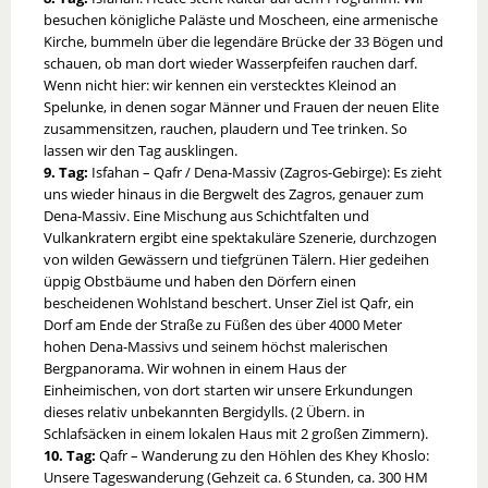
besuchen königliche Paläste und Moscheen, eine armenische
Kirche, bummeln über die legendäre Brücke der 33 Bögen und
schauen, ob man dort wieder Wasserpfeifen rauchen darf.
Wenn nicht hier: wir kennen ein verstecktes Kleinod an
Spelunke, in denen sogar Männer und Frauen der neuen Elite
zusammensitzen, rauchen, plaudern und Tee trinken. So
lassen wir den Tag ausklingen.
9. Tag:
Isfahan – Qafr / Dena-Massiv (Zagros-Gebirge): Es zieht
uns wieder hinaus in die Bergwelt des Zagros, genauer zum
Dena-Massiv. Eine Mischung aus Schichtfalten und
Vulkankratern ergibt eine spektakuläre Szenerie, durchzogen
von wilden Gewässern und tiefgrünen Tälern. Hier gedeihen
üppig Obstbäume und haben den Dörfern einen
bescheidenen Wohlstand beschert. Unser Ziel ist Qafr, ein
Dorf am Ende der Straße zu Füßen des über 4000 Meter
hohen Dena-Massivs und seinem höchst malerischen
Bergpanorama. Wir wohnen in einem Haus der
Einheimischen, von dort starten wir unsere Erkundungen
dieses relativ unbekannten Bergidylls. (2 Übern. in
Schlafsäcken in einem lokalen Haus mit 2 großen Zimmern).
10. Tag:
Qafr – Wanderung zu den Höhlen des Khey Khoslo:
Unsere Tageswanderung (Gehzeit ca. 6 Stunden, ca. 300 HM