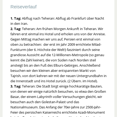
Reiseverlauf
1. Tag:
Abflug nach Teheran: Abflug ab Frankfurt über Nacht
in den Iran.
2. Tag:
Teheran: Am frühen Morgen Ankunft in Teheran. Wir
fahren erst einmal ins Hotel und erholen uns von der Anreise.
Gegen Mittag machen wir uns auf, Persien erst einmal von
oben zu betrachten: der erst im Jahr 2009 errichtete Milad-
Funkturm (der 6. Höchste der Welt!) fasziniert durch seine
grandiose Aussicht auf die 12-Millionen-Metropole (so genau
kennt die Zahl keiner), die von Süden nach Norden steil
ansteigt bis an den Fuß des Elburs-Gebirges. Anschließend
besuchen wir den kleinen aber entspannten Markt von
Tajrish, von dort kehren wir mit der neuen Untergrundbahn in
die Innenstadt und ins Hotel zurück. (2 Übern. im Hotel).
3. Tag:
Teheran: Die Stadt birgt einige hochkarätige Bauten,
von denen wir einige natürlich besuchen, so etwa den Großen
Basar, der einem Labyrinth voller Versuchungen gleicht, wir
besuchen auch den Golestan-Palast und das
Nationalmuseum. Das Anfang der 70er-Jahre zur 2500-Jahr-
Feier des persischen Kaiserreichs errichtete Azadi-Monument