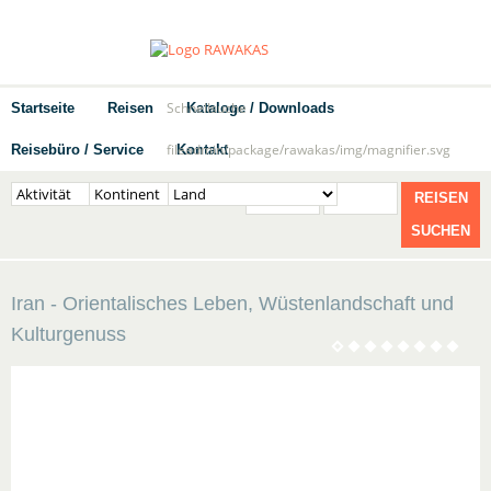
Schnellsuche
Startseite
Reisen
Kataloge / Downloads
fileadmin/package/rawakas/img/magnifier.svg
Reisebüro / Service
Kontakt
REISEN
SUCHEN
Iran - Orientalisches Leben, Wüstenlandschaft und
Kulturgenuss