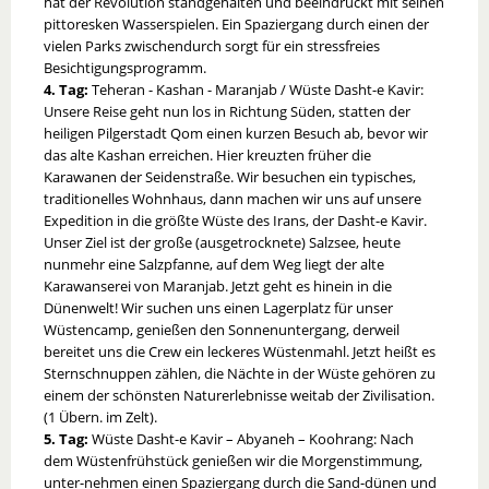
hat der Revolution standgehalten und beeindruckt mit seinen
pittoresken Wasserspielen. Ein Spaziergang durch einen der
vielen Parks zwischendurch sorgt für ein stressfreies
Besichtigungsprogramm.
4. Tag:
Teheran - Kashan - Maranjab / Wüste Dasht-e Kavir:
Unsere Reise geht nun los in Richtung Süden, statten der
heiligen Pilgerstadt Qom einen kurzen Besuch ab, bevor wir
das alte Kashan erreichen. Hier kreuzten früher die
Karawanen der Seidenstraße. Wir besuchen ein typisches,
traditionelles Wohnhaus, dann machen wir uns auf unsere
Expedition in die größte Wüste des Irans, der Dasht-e Kavir.
Unser Ziel ist der große (ausgetrocknete) Salzsee, heute
nunmehr eine Salzpfanne, auf dem Weg liegt der alte
Karawanserei von Maranjab. Jetzt geht es hinein in die
Dünenwelt! Wir suchen uns einen Lagerplatz für unser
Wüstencamp, genießen den Sonnenuntergang, derweil
bereitet uns die Crew ein leckeres Wüstenmahl. Jetzt heißt es
Sternschnuppen zählen, die Nächte in der Wüste gehören zu
einem der schönsten Naturerlebnisse weitab der Zivilisation.
(1 Übern. im Zelt).
5. Tag:
Wüste Dasht-e Kavir – Abyaneh – Koohrang: Nach
dem Wüstenfrühstück genießen wir die Morgenstimmung,
unter-nehmen einen Spaziergang durch die Sand-dünen und