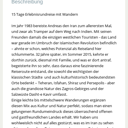
Beschreibung
15 Tage Erlebnisrundreise mit Wandern
Im Jahr 1983 bereiste Andreas den Iran zum allerersten Mal,
und zwar als Tramper auf dem Weg nach Indien. Mit seinen
Freunden damals die einzigen westlichen Touristen - das Land
war gerade im Umbruch der islamischen Revolution befindlich
– ahnte er schon, welches Potenzial als Reiseland hier
schlummerte. 32 Jahre später, im Sommer 2015, kehrte er
dorthin zurück, diesmal mit Familie, und was er dort antraf,
begeisterte ihn so sehr, dass daraus eine faszinierende
Reiseroute entstand, die sowohl die wichtigsten der
klassischen Städte und auch kulturhistorisch bedeutendsten
Orte bedenkt – Teheran, Isfahan, Shiraz und Persepolis - aber
auch die grandiose Natur des Zagros-Gebirges und der
Salzwüste Dasht-e Kavir umfasst.
Einige leichte bis mittelschwere Wanderungen ergänzen
diesen Mix aus Kultur und Natur perfekt, sodass man einen
gelungenen Rundumeindruck dieses überraschend offenen
und gastfreundlichen Landes erhält. Wir haben uns
wohlweislich nicht auf alles gestürzt, was es im Iran zu sehen