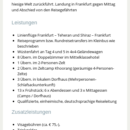
hiesige Welt zurückführt. Landung in Frankfurt gegen Mittag
und Abschied von den Reisegefährten
Leistungen
Linienflüge Frankfurt – Teheran und Shiraz – Frankfurt
Reiseprogramm bzw. Rundreisetransfers im Kleinbus wie
beschrieben
Wüstenfahrt an Tag 4 und 5 in 4x4-Geländewagen
8 Übern. im Doppelzimmer im Mittelklassehotel
1 Übern. im 2-Personen-Zelt
2 Übern. im Zeltcamp Khoorang (geräumige 4-Personen-
Zelte)
3 Übern. in lokalem Dorfhaus (Mehrpersonen-
Schlafsackunterkunft)
13 x Frühstück; 6 x Abendessen und 3 x Mittagessen
(Camps / Dorfhaus)
Qualifizierte, einheimische, deutschsprachige Reiseleitung
Zusatzleistungen
Visagebühren (ca. € 75,-),