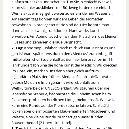
einfach nur sitzen und schauen. Tun Sie´s einfach! Wer will,
kann sich hier ausklinken, der Rückweg ist denkbar einfach.
Wer´s aktiver mag, geht weiter zu einem kleinen Wasserfall.
Am Nachmittag können wir dem Leben der Nomaden
beiwohnen – vorausgesetzt, sie sind da. Hier könnte man
dann auch ein wenig traditionelle Handwerks-kunst
erwerben. Am Abend lauschen wir dem Plätschern des kleinen
Flusses und genießen die laue Bergnacht.
7. Tag:
Khoorang – Isfahan: Nach reichlich Natur zieht es uns
gen Isfahan, spätestens durch den „Medicus“ zum Inbegriff
mittel-alterlicher Studienkultur, den hier lehrte schon im 11.
Jahrhundert Ibn Sina die hohe Kunst der Medizin. Wir checken
im Hotel ein, machen uns dann aber gleich auf zum
legendären Platz, der früher Medan Sepah hieß, heute
jedoch Meidan-e Iman genannt wird, ebenfalls zum
Weltkulturerbe der UNESCO erklärt. Wir staunen über die
lebensfrohe Szenerie, beobachten die Einheimischen beim
Flanieren, probieren herrlichen Honig-melonensaft. Wer will,
kann eine Runde auf der Pferdekutsche fahren. Schließlich
locken aber die imposanten blau-emaillierten Moscheen und
Paläste, eine kleine Runde im schattigen Basar für den
Souvenirbedarf (2 Übern. im Hotel).
8. Tag:
Isfahan: Heute steht Kultur auf dem Programm: Wir