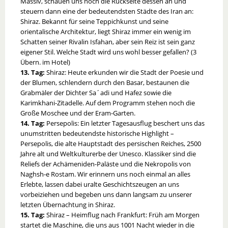
Massiv, schauen uns noch die Rückseite dessen an und
steuern dann eine der bedeutendsten Städte des Iran an:
Shiraz. Bekannt für seine Teppichkunst und seine
orientalische Architektur, liegt Shiraz immer ein wenig im
Schatten seiner Rivalin Isfahan, aber sein Reiz ist sein ganz
eigener Stil. Welche Stadt wird uns wohl besser gefallen? (3
Übern. im Hotel)
13. Tag:
Shiraz: Heute erkunden wir die Stadt der Poesie und
der Blumen, schlendern durch den Basar, bestaunen die
Grabmäler der Dichter Sa´adi und Hafez sowie die
Karimkhani-Zitadelle. Auf dem Programm stehen noch die
Große Moschee und der Eram-Garten.
14. Tag:
Persepolis: Ein letzter Tagesausflug beschert uns das
unumstritten bedeutendste historische Highlight –
Persepolis, die alte Hauptstadt des persischen Reiches, 2500
Jahre alt und Weltkulturerbe der Unesco. Klassiker sind die
Reliefs der Achämeniden-Paläste und die Nekropolis von
Naghsh-e Rostam. Wir erinnern uns noch einmal an alles
Erlebte, lassen dabei uralte Geschichtszeugen an uns
vorbeiziehen und begeben uns dann langsam zu unserer
letzten Übernachtung in Shiraz.
15. Tag:
Shiraz – Heimflug nach Frankfurt: Früh am Morgen
startet die Maschine, die uns aus 1001 Nacht wieder in die