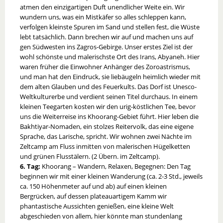
atmen den einzigartigen Duft unendlicher Weite ein. Wir
wundern uns, was ein Mistkäfer so alles schleppen kann,
verfolgen kleinste Spuren im Sand und stellen fest, die Wüste
lebt tatsächlich. Dann brechen wir auf und machen uns auf
gen Südwesten ins Zagros-Gebirge. Unser erstes Ziel ist der
wohl schönste und malerischste Ort des Irans, Abyaneh. Hier
waren früher die Einwohner Anhänger des Zoroastrismus,
und man hat den Eindruck, sie liebäugeln heimlich wieder mit
dem alten Glauben und des Feuerkults. Das Dorf ist Unesco-
Weltkulturerbe und verdient seinen Titel durchaus. In einem
kleinen Teegarten kosten wir den urig-köstlichen Tee, bevor
uns die Weiterreise ins Khoorang-Gebiet führt. Hier leben die
Bakhtiyar-Nomaden, ein stolzes Reitervolk, das eine eigene
Sprache, das Larische, spricht. Wir wohnen zwei Nächte im
Zeltcamp am Fluss inmitten von malerischen Hügelketten
und grünen Flusstälern. (2 Übern. im Zeltcamp).
6. Tag:
Khoorang – Wandern, Relaxen, Begegnen: Den Tag
beginnen wir mit einer kleinen Wanderung (ca. 2-3 Std., jeweils
ca. 150 Höhenmeter auf und ab) auf einen kleinen
Bergrücken, auf dessen plateauartigem Kamm wir
phantastische Aussichten genießen, eine kleine Welt
abgeschieden von allem, hier könnte man stundenlang