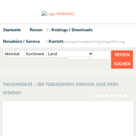
Schnellsuche
Startseite
Reisen
Kataloge / Downloads
fileadmin/package/rawakas/img/magnifier.svg
Reisebüro / Service
Kontakt
REISEN
SUCHEN
Neuseeland - die Naturperlen Intensiv und Aktiv
erleben