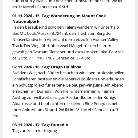
Canterburry Plains und besuchen türkisfarbene Seen. 2xÜN
im 3* Motel / Fahrzeit ca. 6 Std.
01.11.2026 - 15. Tag: Wanderung im Mount Cook
Nationalpark
In den bezaubernd schönen Tälern wandern wir unterhalb
des Mt. Cook/Aoraki (3.724 m), dem höchsten Berg der
Neuseeländischen Alpen auf dem reizvollen Hooker Valley
Track. Der Weg führt über zwei Hängebrücken bis zum
gewaltigen Tasman Gletscher und zum Hooker Lake. Fahrzeit
ca. 2 Std. / ↑↓ 110 Hm. / Gehzeit ca. 3 - 4 Std
02.11.2026 - 16. Tag: Otago Halbinsel
Auf dem Weg nach Süden besuchen wir einen professionellen
Schafscherer, bestaunen die Moeraki Boulders und erkunden
ein Schutzprojekt für seltene Gelbaugen-Pinguine. Am Abend
erreichen wir Dunedin. Von hier unternehmen wir einen
Ausflug zur weltweit einzigen Festlandkolonie der Königs-
Albatrosse und beobachten die kleinen Blue Penguins bei
Ihrer Ankunft am Strand. 2xÜN im 3* Hotel / Fahrzeit ca. 3
Std.
03.11.2026 - 17. Tag: Dunedin
Tag zur freien Verfügung