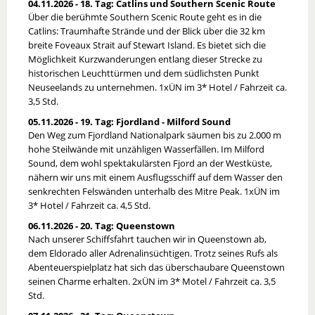
04.11.2026 - 18. Tag: Catlins und Southern Scenic Route
Über die berühmte Southern Scenic Route geht es in die
Catlins: Traumhafte Strände und der Blick über die 32 km
breite Foveaux Strait auf Stewart Island. Es bietet sich die
Möglichkeit Kurzwanderungen entlang dieser Strecke zu
historischen Leuchttürmen und dem südlichsten Punkt
Neuseelands zu unternehmen. 1xÜN im 3* Hotel / Fahrzeit ca.
3,5 Std.
05.11.2026 - 19. Tag: Fjordland - Milford Sound
Den Weg zum Fjordland Nationalpark säumen bis zu 2.000 m
hohe Steilwände mit unzähligen Wasserfällen. Im Milford
Sound, dem wohl spektakulärsten Fjord an der Westküste,
nähern wir uns mit einem Ausflugsschiff auf dem Wasser den
senkrechten Felswänden unterhalb des Mitre Peak. 1xÜN im
3* Hotel / Fahrzeit ca. 4,5 Std.
06.11.2026 - 20. Tag: Queenstown
Nach unserer Schiffsfahrt tauchen wir in Queenstown ab,
dem Eldorado aller Adrenalinsüchtigen. Trotz seines Rufs als
Abenteuerspielplatz hat sich das überschaubare Queenstown
seinen Charme erhalten. 2xÜN im 3* Motel / Fahrzeit ca. 3,5
Std.