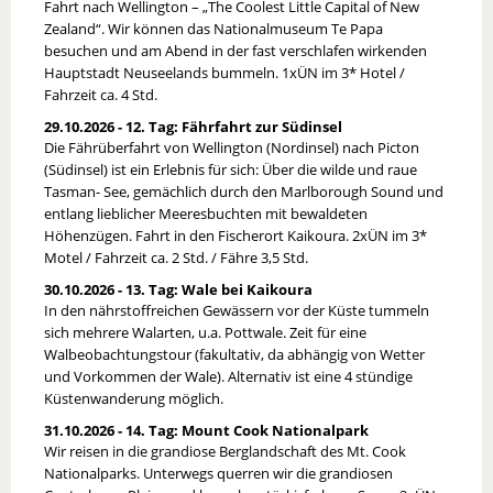
Fahrt nach Wellington – „The Coolest Little Capital of New
Zealand“. Wir können das Nationalmuseum Te Papa
besuchen und am Abend in der fast verschlafen wirkenden
Hauptstadt Neuseelands bummeln. 1xÜN im 3* Hotel /
Fahrzeit ca. 4 Std.
29.10.2026 - 12. Tag: Fährfahrt zur Südinsel
Die Fährüberfahrt von Wellington (Nordinsel) nach Picton
(Südinsel) ist ein Erlebnis für sich: Über die wilde und raue
Tasman- See, gemächlich durch den Marlborough Sound und
entlang lieblicher Meeresbuchten mit bewaldeten
Höhenzügen. Fahrt in den Fischerort Kaikoura. 2xÜN im 3*
Motel / Fahrzeit ca. 2 Std. / Fähre 3,5 Std.
30.10.2026 - 13. Tag: Wale bei Kaikoura
In den nährstoffreichen Gewässern vor der Küste tummeln
sich mehrere Walarten, u.a. Pottwale. Zeit für eine
Walbeobachtungstour (fakultativ, da abhängig von Wetter
und Vorkommen der Wale). Alternativ ist eine 4 stündige
Küstenwanderung möglich.
31.10.2026 - 14. Tag: Mount Cook Nationalpark
Wir reisen in die grandiose Berglandschaft des Mt. Cook
Nationalparks. Unterwegs querren wir die grandiosen