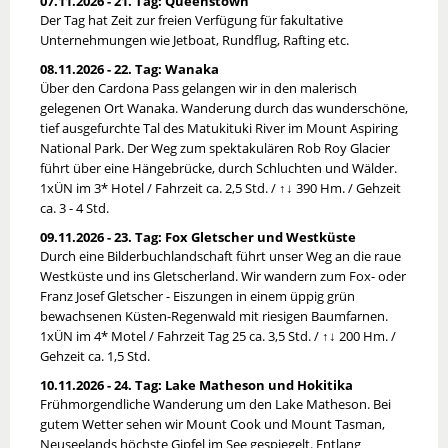
07.11.2026 - 21. Tag: Queenstown
Der Tag hat Zeit zur freien Verfügung für fakultative
Unternehmungen wie Jetboat, Rundflug, Rafting etc.
08.11.2026 - 22. Tag: Wanaka
Über den Cardona Pass gelangen wir in den malerisch
gelegenen Ort Wanaka. Wanderung durch das wunderschöne,
tief ausgefurchte Tal des Matukituki River im Mount Aspiring
National Park. Der Weg zum spektakulären Rob Roy Glacier
führt über eine Hängebrücke, durch Schluchten und Wälder.
1xÜN im 3* Hotel / Fahrzeit ca. 2,5 Std. / ↑↓ 390 Hm. / Gehzeit
ca. 3 - 4 Std.
09.11.2026 - 23. Tag: Fox Gletscher und Westküste
Durch eine Bilderbuchlandschaft führt unser Weg an die raue
Westküste und ins Gletscherland. Wir wandern zum Fox- oder
Franz Josef Gletscher - Eiszungen in einem üppig grün
bewachsenen Küsten-Regenwald mit riesigen Baumfarnen.
1xÜN im 4* Motel / Fahrzeit Tag 25 ca. 3,5 Std. / ↑↓ 200 Hm. /
Gehzeit ca. 1,5 Std.
10.11.2026 - 24. Tag: Lake Matheson und Hokitika
Frühmorgendliche Wanderung um den Lake Matheson. Bei
gutem Wetter sehen wir Mount Cook und Mount Tasman,
Neuseelands höchste Gipfel im See gespiegelt. Entlang