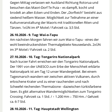
Gegen Mittag verlassen wir Auckland Richtung Rotorua und
besuchen das Maori-Dorf Te Puia – es dampft, kocht und
brodelt an allen Ecken und Enden. Der „Dorfteich“ besteht aus
siedend heißem Wasser. Möglichkeit zur Teilnahme an einer
Kulturveranstaltung der Maoris mit traditionellen Riten und
Tänzen. 1xÜN im 4* Motel / Fahrzeit ca. 3,5 Std.
26.10.2026 - 9. Tag: Wai-o-Tapu
Am nächsten Morgen fahren wir zum Wai-o-Tapu - eines der
wohl beeindruckendsten Thermalgebiete Neuseelands. 2xÜN
im 3* Motel / Fahrzeit ca. 2 Std.
27.10.2026 - 10. Tag: Tongariro Nationalpark
Nach kurzer Fahrt erreichen wir den Tongariro Nationalpark.
Der 1991 von der UNESCO zum Erbe der Menschheit erklärte
Nationalpark ist am Tag 12 unser Wandergebiet. Bei einem
Tagesmarsch wandern wir zwischen aktiven Vulkanen, durch
erloschene Krater und zu einer rauchenden und nach
Schwefel riechenden Thermalzone - dazwischen türkisfarbene
Seen. Es gibt alternative Wandermöglichkeiten zum Tongariro
Crossing. Fahrzeit ca. 1 Std. / ↑ 1.200 Hm ↓ 750 Hm. / Gehzeit
ca. 6-7 Std.
28.10.2026 - 11. Tag: Hauptstadt Wellington