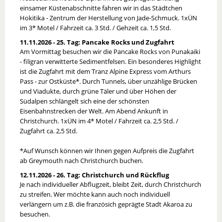
einsamer Küstenabschnitte fahren wir in das Städtchen
Hokitika - Zentrum der Herstellung von Jade-Schmuck. 1xÜN
im 3* Motel / Fahrzeit ca. 3 Std. / Gehzeit ca. 1,5 Std.
11.11.2026 - 25. Tag: Pancake Rocks und Zugfahrt
Am Vormittag besuchen wir die Pancake Rocks von Punakaiki
- filigran verwitterte Sedimentfelsen. Ein besonderes Highlight
ist die Zugfahrt mit dem Tranz Alpine Express vom Arthurs
Pass - zur Ostküste*. Durch Tunnels, über unzählige Brücken
und Viadukte, durch grüne Täler und über Höhen der
Südalpen schlängelt sich eine der schönsten
Eisenbahnstrecken der Welt. Am Abend Ankunft in
Christchurch. 1xÜN im 4* Motel / Fahrzeit ca. 2,5 Std. /
Zugfahrt ca. 2,5 Std.
*Auf Wunsch können wir Ihnen gegen Aufpreis die Zugfahrt
ab Greymouth nach Christchurch buchen.
12.11.2026 - 26. Tag: Christchurch und Rückflug
Je nach individueller Abflugzeit, bleibt Zeit, durch Christchurch
zu streifen. Wer möchte kann auch noch individuell
verlängern um z.B. die französich geprägte Stadt Akaroa zu
besuchen.