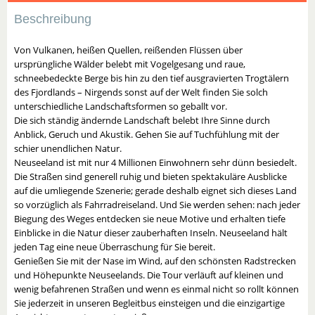
Beschreibung
Von Vulkanen, heißen Quellen, reißenden Flüssen über
ursprüngliche Wälder belebt mit Vogelgesang und raue,
schneebedeckte Berge bis hin zu den tief ausgravierten Trogtälern
des Fjordlands – Nirgends sonst auf der Welt finden Sie solch
unterschiedliche Landschaftsformen so geballt vor.
Die sich ständig ändernde Landschaft belebt Ihre Sinne durch
Anblick, Geruch und Akustik. Gehen Sie auf Tuchfühlung mit der
schier unendlichen Natur.
Neuseeland ist mit nur 4 Millionen Einwohnern sehr dünn besiedelt.
Die Straßen sind generell ruhig und bieten spektakuläre Ausblicke
auf die umliegende Szenerie; gerade deshalb eignet sich dieses Land
so vorzüglich als Fahrradreiseland. Und Sie werden sehen: nach jeder
Biegung des Weges entdecken sie neue Motive und erhalten tiefe
Einblicke in die Natur dieser zauberhaften Inseln. Neuseeland hält
jeden Tag eine neue Überraschung für Sie bereit.
Genießen Sie mit der Nase im Wind, auf den schönsten Radstrecken
und Höhepunkte Neuseelands. Die Tour verläuft auf kleinen und
wenig befahrenen Straßen und wenn es einmal nicht so rollt können
Sie jederzeit in unseren Begleitbus einsteigen und die einzigartige