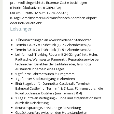
prunkvoll eingerichtete Braemar Castle besichtigen
(Eintritt fakultativ: ca. 8 GBP). (F,A)
(30 km, +- 60m, HA 50m, FZ ca. 2,5 Std.)
8. Tag: Gemeinsamer Rücktransfer nach Aberdeen Airport
oder individuelle Abr
Leistungen
7 Übernachtungen an 4 verschiedenen Standorten
Termin 1 & 2: 7 x Frühstück (F), 7 x Abendessen (A)
Termin 3 & 4: 7 x Frühstück (F), 5 x Abendessen (A)
Leihfahrrad (Trekking-Räder mit 24 Gängen) inkl. Helm,
Radtasche, Warnweste, Pannenkit, Reparaturservice bei
technischen Defekten der Leihfahrräder, falls nötig
Austausch innerhalb eines Tages
5 geführte Fahrradtouren lt. Programm
1 geführter Stadtrundgang in Aberdeen
Eintrittsgelder für Dunnottar Castle (alle Termine),
Balmoral Castle (nur Termin 1 & 2) bzw. Führung durch die
Royal Lochnagar Distillery (nur Termin 3 & 4)
1 Tag zur freien Verfügung – Tipps und Organisationshilfe
durch die Reiseleitung
deutschsprachige, ortskundige Reiseleitung
Gepäcktransfers zwischen den Hotelstandorten