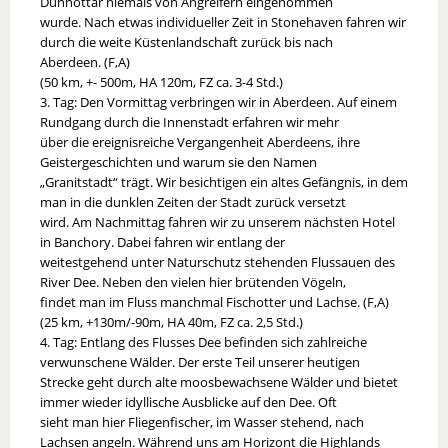
Dunnottar niemals von Angreifern eingenommen
wurde. Nach etwas individueller Zeit in Stonehaven fahren wir
durch die weite Küstenlandschaft zurück bis nach
Aberdeen. (F,A)
(50 km, +- 500m, HA 120m, FZ ca. 3-4 Std.)
3. Tag: Den Vormittag verbringen wir in Aberdeen. Auf einem
Rundgang durch die Innenstadt erfahren wir mehr
über die ereignisreiche Vergangenheit Aberdeens, ihre
Geistergeschichten und warum sie den Namen
„Granitstadt“ trägt. Wir besichtigen ein altes Gefängnis, in dem
man in die dunklen Zeiten der Stadt zurück versetzt
wird. Am Nachmittag fahren wir zu unserem nächsten Hotel
in Banchory. Dabei fahren wir entlang der
weitestgehend unter Naturschutz stehenden Flussauen des
River Dee. Neben den vielen hier brütenden Vögeln,
findet man im Fluss manchmal Fischotter und Lachse. (F,A)
(25 km, +130m/-90m, HA 40m, FZ ca. 2,5 Std.)
4. Tag: Entlang des Flusses Dee befinden sich zahlreiche
verwunschene Wälder. Der erste Teil unserer heutigen
Strecke geht durch alte moosbewachsene Wälder und bietet
immer wieder idyllische Ausblicke auf den Dee. Oft
sieht man hier Fliegenfischer, im Wasser stehend, nach
Lachsen angeln. Während uns am Horizont die Highlands