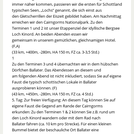
immer näher kommen, passieren wir die ersten für Schottland
typischen Seen, „Lochs” genannt, die sich einst aus
den Gletscherrillen der Eiszeit gebildet haben. Am Nachmittag
erreichen wir den Cairngorms Nationalpark. Zu den
Terminen 1 und 2 ist unser Etappenziel der idyllische Bergsee
Loch Kinord. An beiden Abenden essen wir
gemeinsam in unserem gemütlichen, gleichnamigen Hotel.
(F,A)
(33 km, +400m, -280m, HA 150 m, FZ ca. 3-3,5 Std.)
1
Zu den Terminen 3 und 4 übernachten wir in dem hübschen
Dörfchen Ballater. Das Abendessen an diesem und
am folgenden Abend ist nicht inkludiert, sodass Sie auf eigene
Faust die typisch schottischen Lokale in Ballater
ausprobieren können. (F)
(43 km, +450m, -280m, HA 150 m, FZ ca. 4 Std.)
5. Tag: Zur freien Verfügung: An diesem Tag können Sie auf
eigene Faust die Gegend am Rande der Cairngorms
erkunden: Zu den Terminen 1 & 2 können Sie z.B. rund um
den Loch Kinord wandern oder mit dem Rad nach
Ballater fahren (ca. 10 km pro Strecke). Für einen kleinen
Bummel bietet der beschauliche Ort Ballater eine