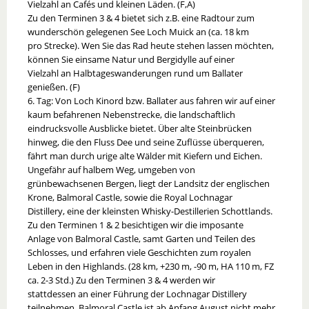
Vielzahl an Cafés und kleinen Läden. (F,A)
Zu den Terminen 3 & 4 bietet sich z.B. eine Radtour zum
wunderschön gelegenen See Loch Muick an (ca. 18 km
pro Strecke). Wen Sie das Rad heute stehen lassen möchten,
können Sie einsame Natur und Bergidylle auf einer
Vielzahl an Halbtageswanderungen rund um Ballater
genießen. (F)
6. Tag: Von Loch Kinord bzw. Ballater aus fahren wir auf einer
kaum befahrenen Nebenstrecke, die landschaftlich
eindrucksvolle Ausblicke bietet. Über alte Steinbrücken
hinweg, die den Fluss Dee und seine Zuflüsse überqueren,
fährt man durch urige alte Wälder mit Kiefern und Eichen.
Ungefähr auf halbem Weg, umgeben von
grünbewachsenen Bergen, liegt der Landsitz der englischen
Krone, Balmoral Castle, sowie die Royal Lochnagar
Distillery, eine der kleinsten Whisky-Destillerien Schottlands.
Zu den Terminen 1 & 2 besichtigen wir die imposante
Anlage von Balmoral Castle, samt Garten und Teilen des
Schlosses, und erfahren viele Geschichten zum royalen
Leben in den Highlands. (28 km, +230 m, -90 m, HA 110 m, FZ
ca. 2-3 Std.) Zu den Terminen 3 & 4 werden wir
stattdessen an einer Führung der Lochnagar Distillery
teilnehmen. Balmoral Castle ist ab Anfang August nicht mehr