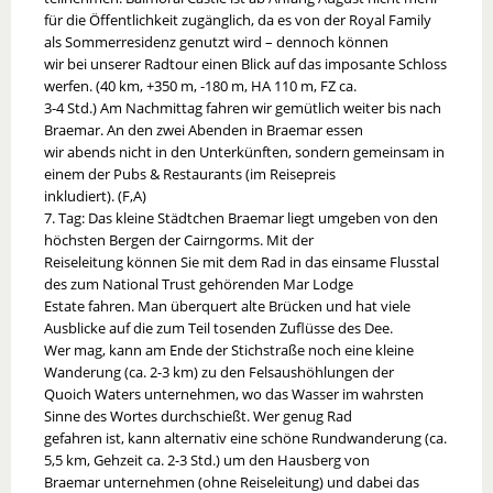
für die Öffentlichkeit zugänglich, da es von der Royal Family
als Sommerresidenz genutzt wird – dennoch können
wir bei unserer Radtour einen Blick auf das imposante Schloss
werfen. (40 km, +350 m, -180 m, HA 110 m, FZ ca.
3-4 Std.) Am Nachmittag fahren wir gemütlich weiter bis nach
Braemar. An den zwei Abenden in Braemar essen
wir abends nicht in den Unterkünften, sondern gemeinsam in
einem der Pubs & Restaurants (im Reisepreis
inkludiert). (F,A)
7. Tag: Das kleine Städtchen Braemar liegt umgeben von den
höchsten Bergen der Cairngorms. Mit der
Reiseleitung können Sie mit dem Rad in das einsame Flusstal
des zum National Trust gehörenden Mar Lodge
Estate fahren. Man überquert alte Brücken und hat viele
Ausblicke auf die zum Teil tosenden Zuflüsse des Dee.
Wer mag, kann am Ende der Stichstraße noch eine kleine
Wanderung (ca. 2-3 km) zu den Felsaushöhlungen der
Quoich Waters unternehmen, wo das Wasser im wahrsten
Sinne des Wortes durchschießt. Wer genug Rad
gefahren ist, kann alternativ eine schöne Rundwanderung (ca.
5,5 km, Gehzeit ca. 2-3 Std.) um den Hausberg von
Braemar unternehmen (ohne Reiseleitung) und dabei das