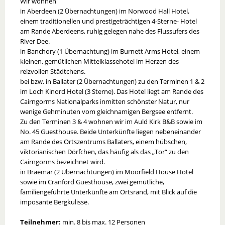
Wir wohnen
in Aberdeen (2 Übernachtungen) im Norwood Hall Hotel,
einem traditionellen und prestigeträchtigen 4-Sterne- Hotel
am Rande Aberdeens, ruhig gelegen nahe des Flussufers des
River Dee.
in Banchory (1 Übernachtung) im Burnett Arms Hotel, einem
kleinen, gemütlichen Mittelklassehotel im Herzen des
reizvollen Städtchens.
bei bzw. in Ballater (2 Übernachtungen) zu den Terminen 1 & 2
im Loch Kinord Hotel (3 Sterne). Das Hotel liegt am Rande des
Cairngorms Nationalparks inmitten schönster Natur, nur
wenige Gehminuten vom gleichnamigen Bergsee entfernt.
Zu den Terminen 3 & 4 wohnen wir im Auld Kirk B&B sowie im
No. 45 Guesthouse. Beide Unterkünfte liegen nebeneinander
am Rande des Ortszentrums Ballaters, einem hübschen,
viktorianischen Dörfchen, das häufig als das „Tor“ zu den
Cairngorms bezeichnet wird.
in Braemar (2 Übernachtungen) im Moorfield House Hotel
sowie im Cranford Guesthouse, zwei gemütliche,
familiengeführte Unterkünfte am Ortsrand, mit Blick auf die
imposante Bergkulisse.
Teilnehmer:
min. 8 bis max. 12 Personen