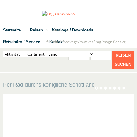
Schnellsuche
Startseite
Reisen
Kataloge / Downloads
fileadmin/package/rawakas/img/magnifier.svg
Reisebüro / Service
Kontakt
REISEN
SUCHEN
Per Rad durchs königliche Schottland