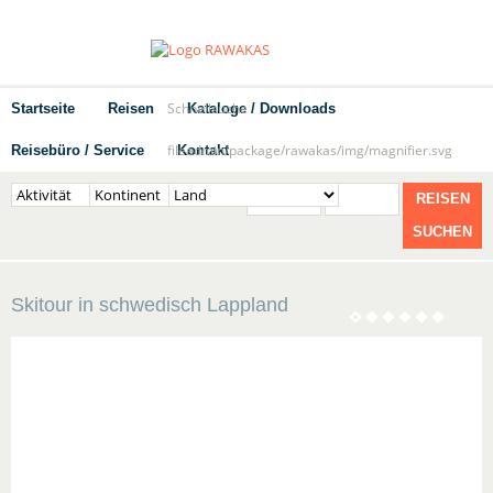
Schnellsuche
Startseite
Reisen
Kataloge / Downloads
fileadmin/package/rawakas/img/magnifier.svg
Reisebüro / Service
Kontakt
REISEN
SUCHEN
Skitour in schwedisch Lappland